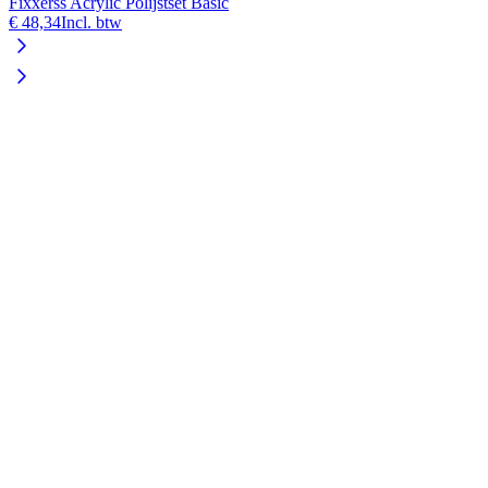
Fixxerss Acrylic Polijstset Basic
€ 48,34
Incl. btw