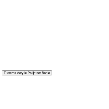
G
€
Fixxerss Acrylic Polijstset Basic