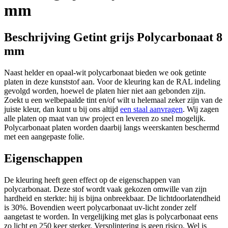
mm
Beschrijving Getint grijs Polycarbonaat 8
mm
Naast helder en opaal-wit polycarbonaat bieden we ook getinte
platen in deze kunststof aan. Voor de kleuring kan de RAL indeling
gevolgd worden, hoewel de platen hier niet aan gebonden zijn.
Zoekt u een welbepaalde tint en/of wilt u helemaal zeker zijn van de
juiste kleur, dan kunt u bij ons altijd
een staal aanvragen
. Wij zagen
alle platen op maat van uw project en leveren zo snel mogelijk.
Polycarbonaat platen worden daarbij langs weerskanten beschermd
met een aangepaste folie.
Eigenschappen
De kleuring heeft geen effect op de eigenschappen van
polycarbonaat. Deze stof wordt vaak gekozen omwille van zijn
hardheid en sterkte: hij is bijna onbreekbaar. De lichtdoorlatendheid
is 30%. Bovendien weert polycarbonaat uv-licht zonder zelf
aangetast te worden. In vergelijking met glas is polycarbonaat eens
zo licht en 250 keer sterker. Versplintering is geen risico. Wel is