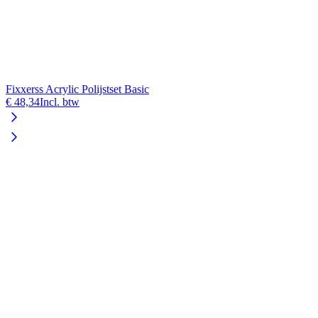
Fixxerss Acrylic Polijstset Basic
€ 48,34
Incl. btw