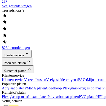
Veelgestelde vragen
Trustedshops
9
828 beoordelingen
Klantenservice
Populaire platen
Kunststof platen
Klantenservice
Klantenservice
Verzendkosten
Veelgestelde vragen (FAQ)
Mijn accoun
Populaire platen
Acrylaat platen
PMMA platen
Goedkoop Plexiglas
Plexiglas op maat
Pl
Kunststof platen
Plexiglas op maat
Lexan platen
Polycarbonaat platen
PVC platen
HPL p
Veilig betalen