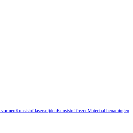
f vormen
Kunststof lasersnijden
Kunststof frezen
Materiaal benamingen