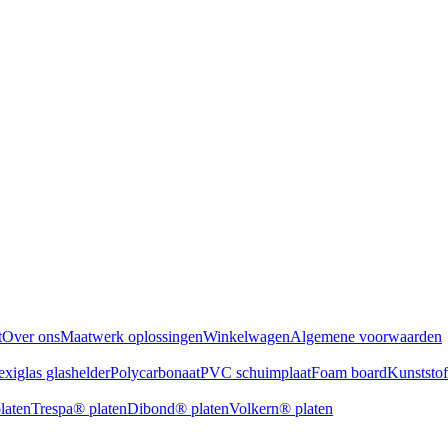
t
Over ons
Maatwerk oplossingen
Winkelwagen
Algemene voorwaarden
exiglas glashelder
Polycarbonaat
PVC schuimplaat
Foam board
Kunststo
laten
Trespa® platen
Dibond® platen
Volkern® platen