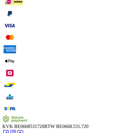
KVK
BE0668531720
BTW
BE0668.531.720