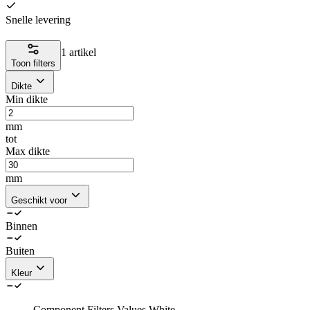
Snelle levering
1 artikel
Toon filters
Dikte
Min dikte
mm
tot
Max dikte
mm
Geschikt voor
Binnen
Buiten
Kleur
Component.Filters.Values.White