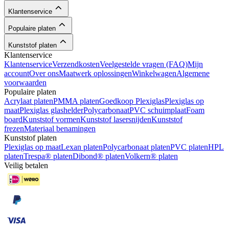
Klantenservice
Populaire platen
Kunststof platen
Klantenservice
Klantenservice
Verzendkosten
Veelgestelde vragen (FAQ)
Mijn
account
Over ons
Maatwerk oplossingen
Winkelwagen
Algemene
voorwaarden
Populaire platen
Acrylaat platen
PMMA platen
Goedkoop Plexiglas
Plexiglas op
maat
Plexiglas glashelder
Polycarbonaat
PVC schuimplaat
Foam
board
Kunststof vormen
Kunststof lasersnijden
Kunststof
frezen
Materiaal benamingen
Kunststof platen
Plexiglas op maat
Lexan platen
Polycarbonaat platen
PVC platen
HPL
platen
Trespa® platen
Dibond® platen
Volkern® platen
Veilig betalen