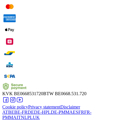
KVK
BE0668531720
BTW
BE0668.531.720
Cookie policy
Privacy statement
Disclaimer
AT
BE
BE-FR
DE
DE-HPL
DE-PMMA
ES
FR
FR-
PMMA
IT
NL
PL
UK