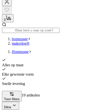
0
homepage
makrolon®
Homepage
Alles op maat
Elke gewenste vorm
Snelle levering
19 artikelen
Toon filters
Dikte