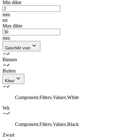
Min dikte
mm
tot
Max dikte
mm
Geschikt voor
Binnen
Buiten
Kleur
Component.Filters.Values.White
Wit
Component.Filters.Values.Black
Zwart