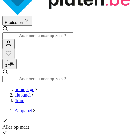
Producten
0
homepage
alupanel
4mm
Alupanel
Alles op maat