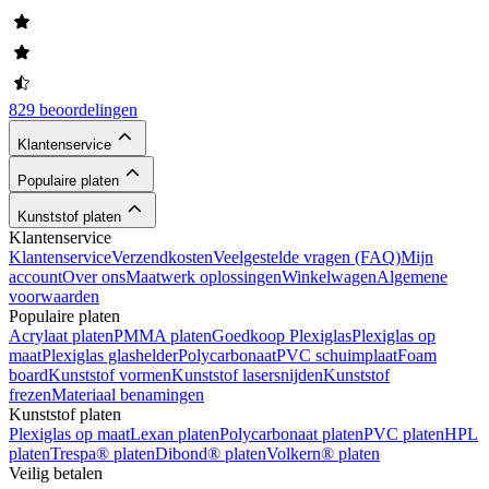
829 beoordelingen
Klantenservice
Populaire platen
Kunststof platen
Klantenservice
Klantenservice
Verzendkosten
Veelgestelde vragen (FAQ)
Mijn
account
Over ons
Maatwerk oplossingen
Winkelwagen
Algemene
voorwaarden
Populaire platen
Acrylaat platen
PMMA platen
Goedkoop Plexiglas
Plexiglas op
maat
Plexiglas glashelder
Polycarbonaat
PVC schuimplaat
Foam
board
Kunststof vormen
Kunststof lasersnijden
Kunststof
frezen
Materiaal benamingen
Kunststof platen
Plexiglas op maat
Lexan platen
Polycarbonaat platen
PVC platen
HPL
platen
Trespa® platen
Dibond® platen
Volkern® platen
Veilig betalen