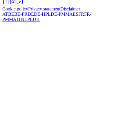
Cookie policy
Privacy statement
Disclaimer
AT
BE
BE-FR
DE
DE-HPL
DE-PMMA
ES
FR
FR-
PMMA
IT
NL
PL
UK