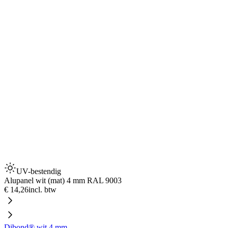
UV-bestendig
Alupanel wit (mat) 4 mm RAL 9003
€ 14,26
incl. btw
Dibond® wit 4 mm