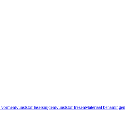
f vormen
Kunststof lasersnijden
Kunststof frezen
Materiaal benamingen