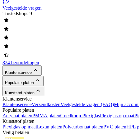
Veelgestelde vragen
Trustedshops
9
824 beoordelingen
Klantenservice
Populaire platen
Kunststof platen
Klantenservice
Klantenservice
Verzendkosten
Veelgestelde vragen (FAQ)
Mijn accoun
Populaire platen
Acrylaat platen
PMMA platen
Goedkoop Plexiglas
Plexiglas op maat
Pl
Kunststof platen
Plexiglas op maat
Lexan platen
Polycarbonaat platen
PVC platen
HPL p
Veilig betalen