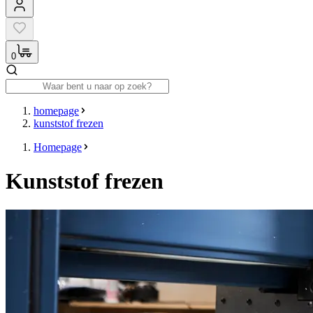
0
homepage
kunststof frezen
Homepage
Kunststof frezen