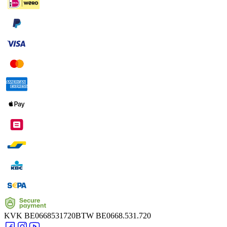
KVK
BE0668531720
BTW
BE0668.531.720