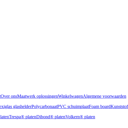
t
Over ons
Maatwerk oplossingen
Winkelwagen
Algemene voorwaarden
exiglas glashelder
Polycarbonaat
PVC schuimplaat
Foam board
Kunststo
laten
Trespa® platen
Dibond® platen
Volkern® platen