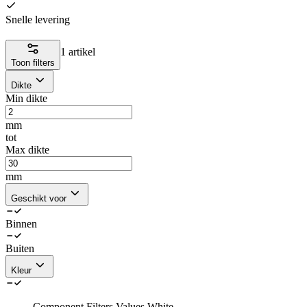
Snelle levering
1 artikel
Toon filters
Dikte
Min dikte
mm
tot
Max dikte
mm
Geschikt voor
Binnen
Buiten
Kleur
Component.Filters.Values.White