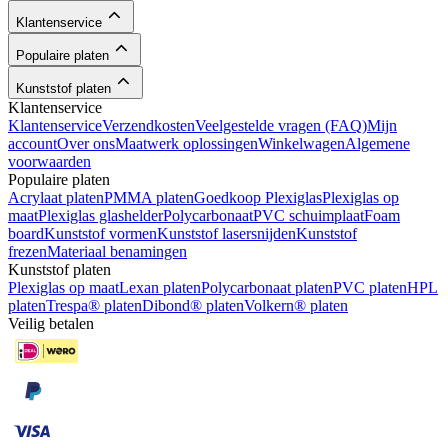
Klantenservice
Populaire platen
Kunststof platen
Klantenservice
Klantenservice
Verzendkosten
Veelgestelde vragen (FAQ)
Mijn
account
Over ons
Maatwerk oplossingen
Winkelwagen
Algemene
voorwaarden
Populaire platen
Acrylaat platen
PMMA platen
Goedkoop Plexiglas
Plexiglas op
maat
Plexiglas glashelder
Polycarbonaat
PVC schuimplaat
Foam
board
Kunststof vormen
Kunststof lasersnijden
Kunststof
frezen
Materiaal benamingen
Kunststof platen
Plexiglas op maat
Lexan platen
Polycarbonaat platen
PVC platen
HPL
platen
Trespa® platen
Dibond® platen
Volkern® platen
Veilig betalen