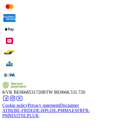
KVK
BE0668531720
BTW
BE0668.531.720
Cookie policy
Privacy statement
Disclaimer
AT
BE
BE-FR
DE
DE-HPL
DE-PMMA
ES
FR
FR-
PMMA
IT
NL
PL
UK