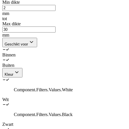
Min dikte
mm
tot
Max dikte
mm
Geschikt voor
Binnen
Buiten
Kleur
Component.Filters.Values.White
Wit
Component.Filters.Values.Black
Zwart