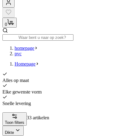
0
homepage
pvc
Homepage
Alles op maat
Elke gewenste vorm
Snelle levering
33 artikelen
Toon filters
Dikte