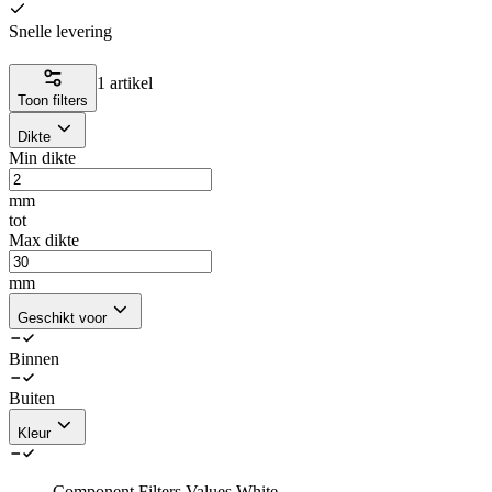
Snelle levering
1 artikel
Toon filters
Dikte
Min dikte
mm
tot
Max dikte
mm
Geschikt voor
Binnen
Buiten
Kleur
Component.Filters.Values.White