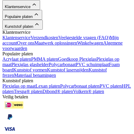
Klantenservice
Populaire platen
Kunststof platen
Klantenservice
Klantenservice
Verzendkosten
Veelgestelde vragen (FAQ)
Mijn
account
Over ons
Maatwerk oplossingen
Winkelwagen
Algemene
voorwaarden
Populaire platen
Acrylaat platen
PMMA platen
Goedkoop Plexiglas
Plexiglas op
maat
Plexiglas glashelder
Polycarbonaat
PVC schuimplaat
Foam
board
Kunststof vormen
Kunststof lasersnijden
Kunststof
frezen
Materiaal benamingen
Kunststof platen
Plexiglas op maat
Lexan platen
Polycarbonaat platen
PVC platen
HPL
platen
Trespa® platen
Dibond® platen
Volkern® platen
Veilig betalen