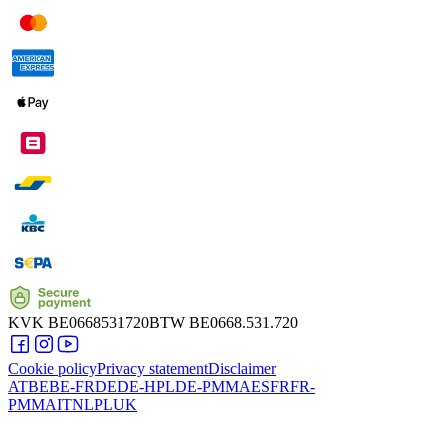
KVK
BE0668531720
BTW
BE0668.531.720
Cookie policy
Privacy statement
Disclaimer
AT
BE
BE-FR
DE
DE-HPL
DE-PMMA
ES
FR
FR-
PMMA
IT
NL
PL
UK