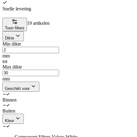
Snelle levering
19 artikelen
Toon filters
Dikte
Min dikte
mm
tot
Max dikte
mm
Geschikt voor
Binnen
Buiten
Kleur
Component.Filters.Values.White