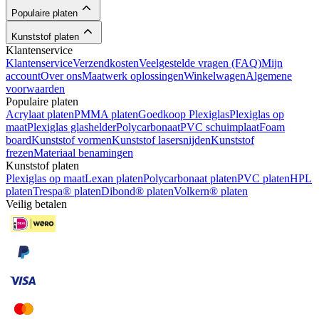
Populaire platen
Kunststof platen
Klantenservice
Klantenservice
Verzendkosten
Veelgestelde vragen (FAQ)
Mijn
account
Over ons
Maatwerk oplossingen
Winkelwagen
Algemene
voorwaarden
Populaire platen
Acrylaat platen
PMMA platen
Goedkoop Plexiglas
Plexiglas op
maat
Plexiglas glashelder
Polycarbonaat
PVC schuimplaat
Foam
board
Kunststof vormen
Kunststof lasersnijden
Kunststof
frezen
Materiaal benamingen
Kunststof platen
Plexiglas op maat
Lexan platen
Polycarbonaat platen
PVC platen
HPL
platen
Trespa® platen
Dibond® platen
Volkern® platen
Veilig betalen