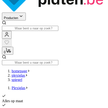
Producten
0
homepage
plexiglas
spiegel
Plexiglas
Alles op maat