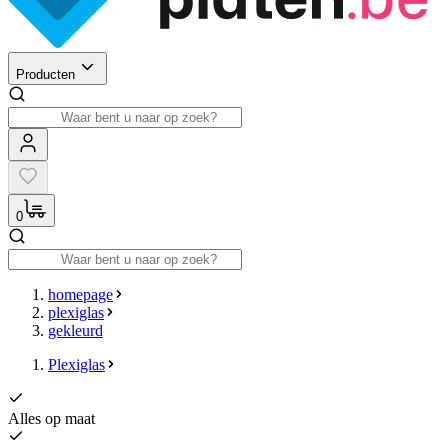
Producten
0
homepage
plexiglas
gekleurd
Plexiglas
Alles op maat