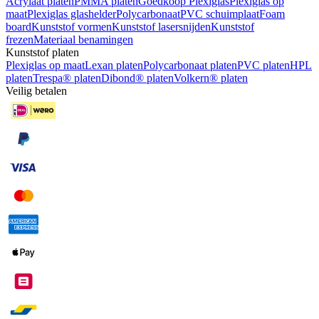
Acrylaat platen
PMMA platen
Goedkoop Plexiglas
Plexiglas op
maat
Plexiglas glashelder
Polycarbonaat
PVC schuimplaat
Foam
board
Kunststof vormen
Kunststof lasersnijden
Kunststof
frezen
Materiaal benamingen
Kunststof platen
Plexiglas op maat
Lexan platen
Polycarbonaat platen
PVC platen
HPL
platen
Trespa® platen
Dibond® platen
Volkern® platen
Veilig betalen