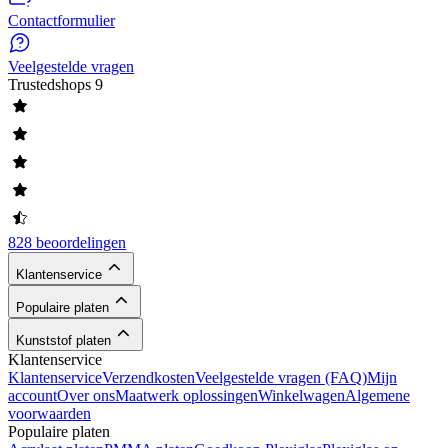
Contactformulier
Veelgestelde vragen
Trustedshops
9
828 beoordelingen
Klantenservice
Populaire platen
Kunststof platen
Klantenservice
Klantenservice
Verzendkosten
Veelgestelde vragen (FAQ)
Mijn
account
Over ons
Maatwerk oplossingen
Winkelwagen
Algemene
voorwaarden
Populaire platen