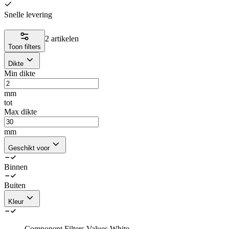
Snelle levering
2 artikelen
Toon filters
Dikte
Min dikte
mm
tot
Max dikte
mm
Geschikt voor
Binnen
Buiten
Kleur
Component.Filters.Values.White