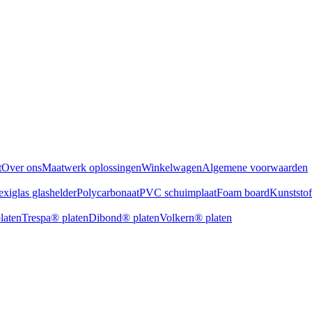
t
Over ons
Maatwerk oplossingen
Winkelwagen
Algemene voorwaarden
exiglas glashelder
Polycarbonaat
PVC schuimplaat
Foam board
Kunststo
laten
Trespa® platen
Dibond® platen
Volkern® platen