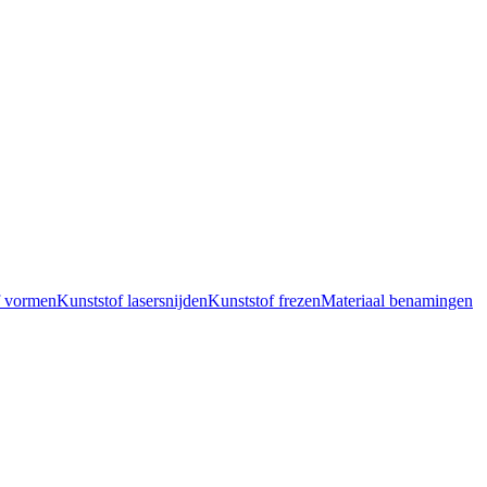
f vormen
Kunststof lasersnijden
Kunststof frezen
Materiaal benamingen