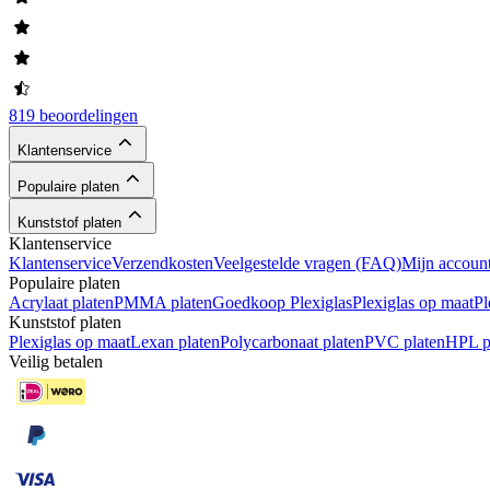
819 beoordelingen
Klantenservice
Populaire platen
Kunststof platen
Klantenservice
Klantenservice
Verzendkosten
Veelgestelde vragen (FAQ)
Mijn accoun
Populaire platen
Acrylaat platen
PMMA platen
Goedkoop Plexiglas
Plexiglas op maat
Pl
Kunststof platen
Plexiglas op maat
Lexan platen
Polycarbonaat platen
PVC platen
HPL p
Veilig betalen