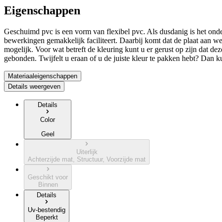
Eigenschappen
Geschuimd pvc is een vorm van flexibel pvc. Als dusdanig is het onder 
bewerkingen gemakkelijk faciliteert. Daarbij komt dat de plaat aan we
mogelijk. Voor wat betreft de kleuring kunt u er gerust op zijn dat de
gebonden. Twijfelt u eraan of u de juiste kleur te pakken hebt? Dan k
Materiaaleigenschappen
Details weergeven
Details
Color
Geel
Uiterlijk
Achterzijde mat, Structuur, Voorzijde mat
Geschikt voor
Binnen
Details
Uv-bestendig
Beperkt