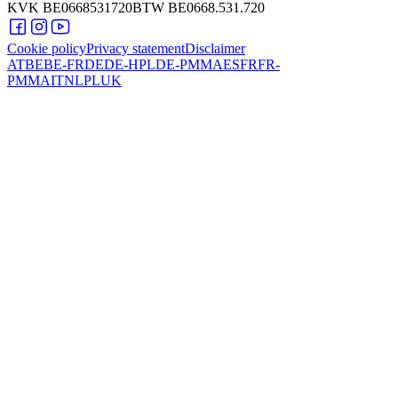
KVK
BE0668531720
BTW
BE0668.531.720
Cookie policy
Privacy statement
Disclaimer
AT
BE
BE-FR
DE
DE-HPL
DE-PMMA
ES
FR
FR-
PMMA
IT
NL
PL
UK