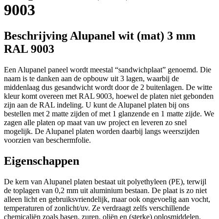
9003
Beschrijving Alupanel wit (mat) 3 mm
RAL 9003
Een Alupanel paneel wordt meestal “sandwichplaat” genoemd. Die
naam is te danken aan de opbouw uit 3 lagen, waarbij de
middenlaag dus gesandwicht wordt door de 2 buitenlagen. De witte
kleur komt overeen met RAL 9003, hoewel de platen niet gebonden
zijn aan de RAL indeling. U kunt de Alupanel platen bij ons
bestellen met 2 matte zijden of met 1 glanzende en 1 matte zijde. We
zagen alle platen op maat van uw project en leveren zo snel
mogelijk. De Alupanel platen worden daarbij langs weerszijden
voorzien van beschermfolie.
Eigenschappen
De kern van Alupanel platen bestaat uit polyethyleen (PE), terwijl
de toplagen van 0,2 mm uit aluminium bestaan. De plaat is zo niet
alleen licht en gebruiksvriendelijk, maar ook ongevoelig aan vocht,
temperaturen of zonlicht/uv. Ze verdraagt zelfs verschillende
chemicaliën zoals basen, zuren, oliën en (sterke) oplosmiddelen.