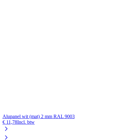
Alupanel wit (mat) 2 mm RAL 9003
A
€ 11,78
Incl. btw
€