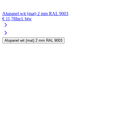
Alupanel wit (mat) 2 mm RAL 9003
A
€ 11,78
Incl. btw
€
Alupanel wit (mat) 2 mm RAL 9003