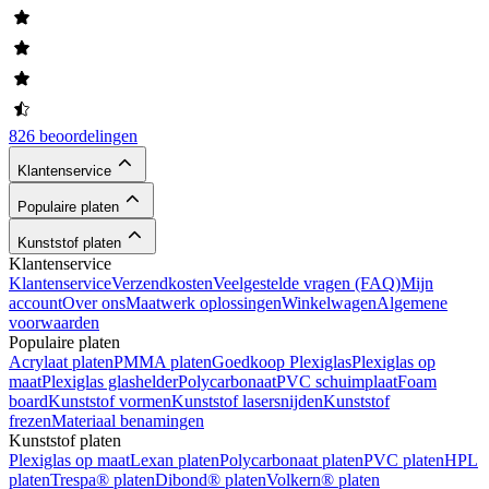
826 beoordelingen
Klantenservice
Populaire platen
Kunststof platen
Klantenservice
Klantenservice
Verzendkosten
Veelgestelde vragen (FAQ)
Mijn
account
Over ons
Maatwerk oplossingen
Winkelwagen
Algemene
voorwaarden
Populaire platen
Acrylaat platen
PMMA platen
Goedkoop Plexiglas
Plexiglas op
maat
Plexiglas glashelder
Polycarbonaat
PVC schuimplaat
Foam
board
Kunststof vormen
Kunststof lasersnijden
Kunststof
frezen
Materiaal benamingen
Kunststof platen
Plexiglas op maat
Lexan platen
Polycarbonaat platen
PVC platen
HPL
platen
Trespa® platen
Dibond® platen
Volkern® platen