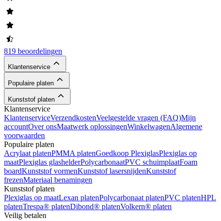
819 beoordelingen
Klantenservice
Populaire platen
Kunststof platen
Klantenservice
Klantenservice
Verzendkosten
Veelgestelde vragen (FAQ)
Mijn
account
Over ons
Maatwerk oplossingen
Winkelwagen
Algemene
voorwaarden
Populaire platen
Acrylaat platen
PMMA platen
Goedkoop Plexiglas
Plexiglas op
maat
Plexiglas glashelder
Polycarbonaat
PVC schuimplaat
Foam
board
Kunststof vormen
Kunststof lasersnijden
Kunststof
frezen
Materiaal benamingen
Kunststof platen
Plexiglas op maat
Lexan platen
Polycarbonaat platen
PVC platen
HPL
platen
Trespa® platen
Dibond® platen
Volkern® platen
Veilig betalen