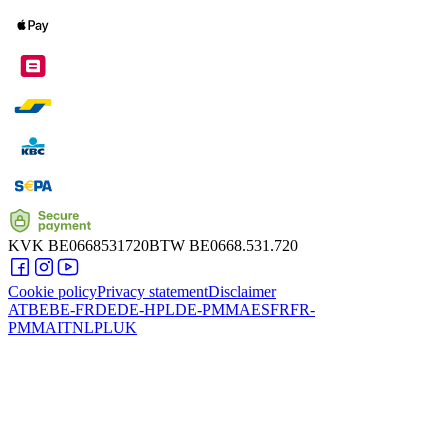
KVK
BE0668531720
BTW
BE0668.531.720
Cookie policy
Privacy statement
Disclaimer
AT
BE
BE-FR
DE
DE-HPL
DE-PMMA
ES
FR
FR-
PMMA
IT
NL
PL
UK