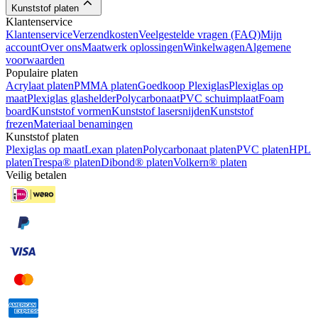
Kunststof platen
Klantenservice
Klantenservice
Verzendkosten
Veelgestelde vragen (FAQ)
Mijn
account
Over ons
Maatwerk oplossingen
Winkelwagen
Algemene
voorwaarden
Populaire platen
Acrylaat platen
PMMA platen
Goedkoop Plexiglas
Plexiglas op
maat
Plexiglas glashelder
Polycarbonaat
PVC schuimplaat
Foam
board
Kunststof vormen
Kunststof lasersnijden
Kunststof
frezen
Materiaal benamingen
Kunststof platen
Plexiglas op maat
Lexan platen
Polycarbonaat platen
PVC platen
HPL
platen
Trespa® platen
Dibond® platen
Volkern® platen
Veilig betalen