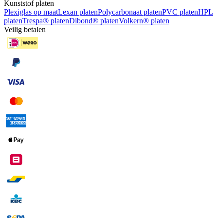
Kunststof platen
Plexiglas op maat
Lexan platen
Polycarbonaat platen
PVC platen
HPL
platen
Trespa® platen
Dibond® platen
Volkern® platen
Veilig betalen