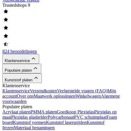
Trustedshops
9
824 beoordelingen
Klantenservice
Populaire platen
Kunststof platen
Klantenservice
Klantenservice
Verzendkosten
Veelgestelde vragen (FAQ)
Mijn
account
Over ons
Maatwerk oplossingen
Winkelwagen
Algemene
voorwaarden
Populaire platen
Acrylaat platen
PMMA platen
Goedkoop Plexiglas
Plexiglas op
maat
Plexiglas glashelder
Polycarbonaat
PVC schuimplaat
Foam
board
Kunststof vormen
Kunststof lasersnijden
Kunststof
frezen
Materiaal benamingen