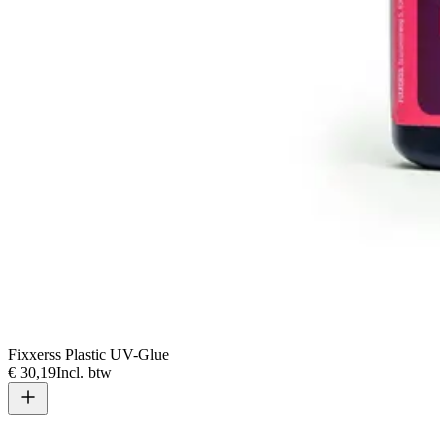
Fixxerss Plastic UV-Glue
€ 30,19
Incl. btw
V
€