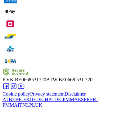
KVK
BE0668531720
BTW
BE0668.531.720
Cookie policy
Privacy statement
Disclaimer
AT
BE
BE-FR
DE
DE-HPL
DE-PMMA
ES
FR
FR-
PMMA
IT
NL
PL
UK