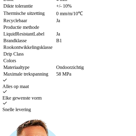
Dikte tolerantie
+/- 10%
Thermische uitzetting
0 mm/m/10℃
Recyclebaar
Ja
Productie methode
LiquidResistantLabel
Ja
Brandklasse
B1
Rookontwikkelingsklasse
Drip Class
Colors
Materiaaltype
Ondoorzichtig
Maximale trekspanning
58 MPa
Alles op maat
Elke gewenste vorm
Snelle levering