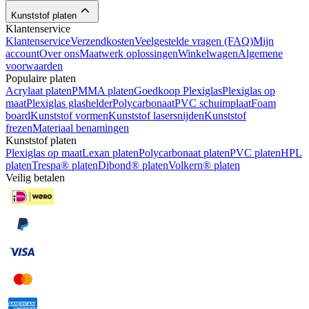
Kunststof platen
Klantenservice
Klantenservice
Verzendkosten
Veelgestelde vragen (FAQ)
Mijn
account
Over ons
Maatwerk oplossingen
Winkelwagen
Algemene
voorwaarden
Populaire platen
Acrylaat platen
PMMA platen
Goedkoop Plexiglas
Plexiglas op
maat
Plexiglas glashelder
Polycarbonaat
PVC schuimplaat
Foam
board
Kunststof vormen
Kunststof lasersnijden
Kunststof
frezen
Materiaal benamingen
Kunststof platen
Plexiglas op maat
Lexan platen
Polycarbonaat platen
PVC platen
HPL
platen
Trespa® platen
Dibond® platen
Volkern® platen
Veilig betalen