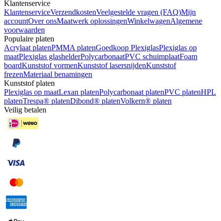
Klantenservice
Klantenservice
Verzendkosten
Veelgestelde vragen (FAQ)
Mijn
account
Over ons
Maatwerk oplossingen
Winkelwagen
Algemene
voorwaarden
Populaire platen
Acrylaat platen
PMMA platen
Goedkoop Plexiglas
Plexiglas op
maat
Plexiglas glashelder
Polycarbonaat
PVC schuimplaat
Foam
board
Kunststof vormen
Kunststof lasersnijden
Kunststof
frezen
Materiaal benamingen
Kunststof platen
Plexiglas op maat
Lexan platen
Polycarbonaat platen
PVC platen
HPL
platen
Trespa® platen
Dibond® platen
Volkern® platen
Veilig betalen