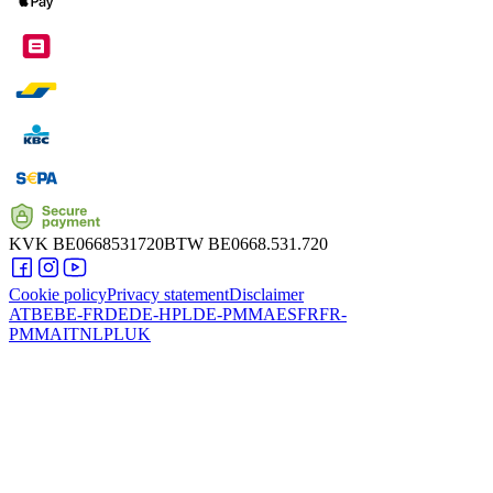
KVK
BE0668531720
BTW
BE0668.531.720
Cookie policy
Privacy statement
Disclaimer
AT
BE
BE-FR
DE
DE-HPL
DE-PMMA
ES
FR
FR-
PMMA
IT
NL
PL
UK