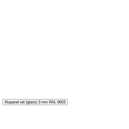
B
€
Alupanel wit (glans) 3 mm RAL 9003