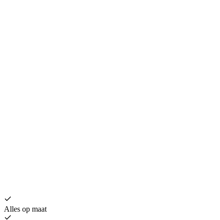
B
€
Alles op maat