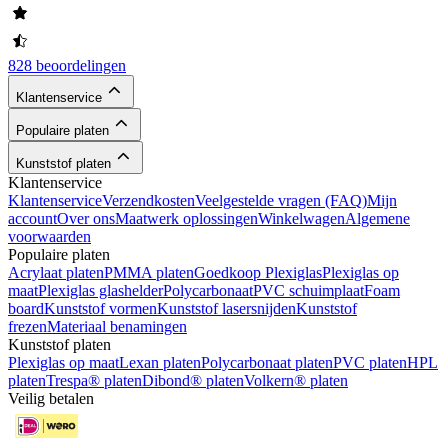
828 beoordelingen
Klantenservice
Populaire platen
Kunststof platen
Klantenservice
Klantenservice
Verzendkosten
Veelgestelde vragen (FAQ)
Mijn
account
Over ons
Maatwerk oplossingen
Winkelwagen
Algemene
voorwaarden
Populaire platen
Acrylaat platen
PMMA platen
Goedkoop Plexiglas
Plexiglas op
maat
Plexiglas glashelder
Polycarbonaat
PVC schuimplaat
Foam
board
Kunststof vormen
Kunststof lasersnijden
Kunststof
frezen
Materiaal benamingen
Kunststof platen
Plexiglas op maat
Lexan platen
Polycarbonaat platen
PVC platen
HPL
platen
Trespa® platen
Dibond® platen
Volkern® platen
Veilig betalen