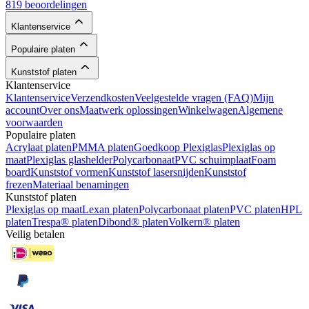
819 beoordelingen
Klantenservice
Populaire platen
Kunststof platen
Klantenservice
Klantenservice
Verzendkosten
Veelgestelde vragen (FAQ)
Mijn
account
Over ons
Maatwerk oplossingen
Winkelwagen
Algemene
voorwaarden
Populaire platen
Acrylaat platen
PMMA platen
Goedkoop Plexiglas
Plexiglas op
maat
Plexiglas glashelder
Polycarbonaat
PVC schuimplaat
Foam
board
Kunststof vormen
Kunststof lasersnijden
Kunststof
frezen
Materiaal benamingen
Kunststof platen
Plexiglas op maat
Lexan platen
Polycarbonaat platen
PVC platen
HPL
platen
Trespa® platen
Dibond® platen
Volkern® platen
Veilig betalen