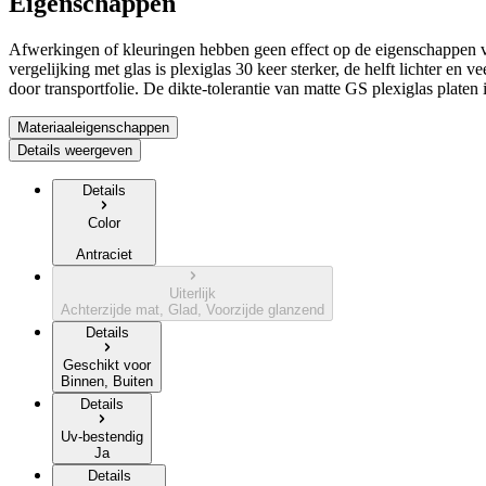
Eigenschappen
Afwerkingen of kleuringen hebben geen effect op de eigenschappen van
vergelijking met glas is plexiglas 30 keer sterker, de helft lichter e
door transportfolie. De dikte-tolerantie van matte GS plexiglas platen 
Materiaaleigenschappen
Details weergeven
Details
Color
Antraciet
Uiterlijk
Achterzijde mat, Glad, Voorzijde glanzend
Details
Geschikt voor
Binnen, Buiten
Details
Uv-bestendig
Ja
Details