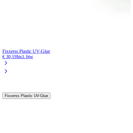
Fixxerss Plastic UV-Glue
€ 30,19
Incl. btw
V
€
Fixxerss Plastic UV-Glue