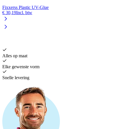
Fixxerss Plastic UV-Glue
€ 30,19
Incl. btw
V
€
Alles op maat
Elke gewenste vorm
Snelle levering