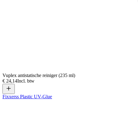
Vuplex antistatische reiniger (235 ml)
€ 24,14
Incl. btw
Fixxerss Plastic UV-Glue