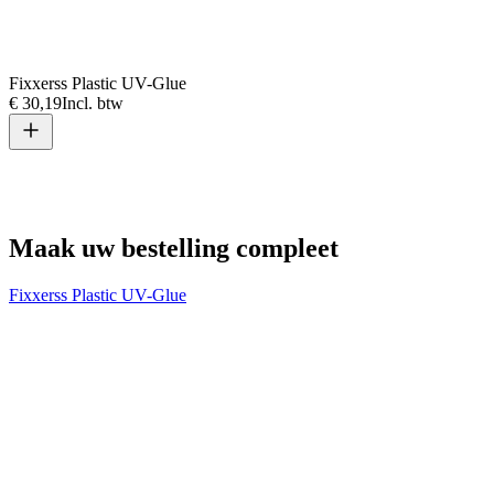
Fixxerss Plastic UV-Glue
€ 30,19
Incl. btw
V
€
Maak uw bestelling compleet
Fixxerss Plastic UV-Glue