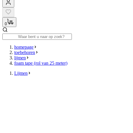
0
homepage
toebehoren
lijmen
foam tape (rol van 25 meter)
Lijmen