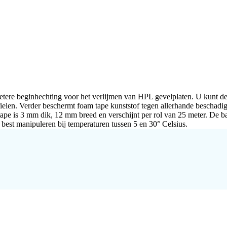
ere beginhechting voor het verlijmen van HPL gevelplaten. U kunt de 
fielen. Verder beschermt foam tape kunststof tegen allerhande beschadiging
pe is 3 mm dik, 12 mm breed en verschijnt per rol van 25 meter. De ban
 best manipuleren bij temperaturen tussen 5 en 30° Celsius.