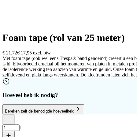
Foam tape (rol van 25 meter)
€ 21,72
€ 17,95
excl. btw
Met foam tape (ook wel eens Trespa® band genoemd) creëert u een bet
is hij bijvoorbeeld cruciaal bij het monteren van platen in metalen pro
de isolerende werking ten aanzien van warmte en geluid. Onze foam ta
zelfklevend en plakt langs weerskanten. De kleefranden laten zich het
Hoeveel heb ik nodig?
Bereken zelf de benodigde hoeveelheid
Aantal platen
Hoogte
Breedte
1
Verwijder rij