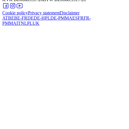
Cookie policy
Privacy statement
Disclaimer
AT
BE
BE-FR
DE
DE-HPL
DE-PMMA
ES
FR
FR-
PMMA
IT
NL
PL
UK