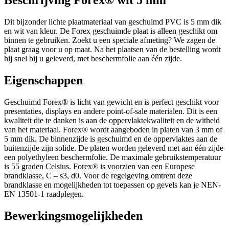
Beschrijving Forex® wit 5 mm
Dit bijzonder lichte plaatmateriaal van geschuimd PVC is 5 mm dik
en wit van kleur. De Forex geschuimde plaat is alleen geschikt om
binnen te gebruiken. Zoekt u een speciale afmeting? We zagen de
plaat graag voor u op maat. Na het plaatsen van de bestelling wordt
hij snel bij u geleverd, met beschermfolie aan één zijde.
Eigenschappen
Geschuimd Forex®️ is licht van gewicht en is perfect geschikt voor
presentaties, displays en andere point-of-sale materialen. Dit is een
kwaliteit die te danken is aan de oppervlaktekwaliteit en de witheid
van het materiaal. Forex®️ wordt aangeboden in platen van 3 mm of
5 mm dik. De binnenzijde is geschuimd en de oppervlaktes aan de
buitenzijde zijn solide. De platen worden geleverd met aan één zijde
een polyethyleen beschermfolie. De maximale gebruikstemperatuur
is 55 graden Celsius. Forex®️ is voorzien van een Europese
brandklasse, C – s3, d0. Voor de regelgeving omtrent deze
brandklasse en mogelijkheden tot toepassen op gevels kan je NEN-
EN 13501-1 raadplegen.
Bewerkingsmogelijkheden