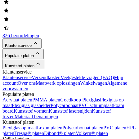
826 beoordelingen
Klantenservice
Populaire platen
Kunststof platen
Klantenservice
Klantenservice
Verzendkosten
Veelgestelde vragen (FAQ)
Mijn
account
Over ons
Maatwerk oplossingen
Winkelwagen
Algemene
voorwaarden
Populaire platen
Acrylaat platen
PMMA platen
Goedkoop Plexiglas
Plexiglas op
maat
Plexiglas glashelder
Polycarbonaat
PVC schuimplaat
Foam
board
Kunststof vormen
Kunststof lasersnijden
Kunststof
frezen
Materiaal benamingen
Kunststof platen
Plexiglas op maat
Lexan platen
Polycarbonaat platen
PVC platen
HPL
platen
Trespa® platen
Dibond® platen
Volkern® platen
Veilig betalen