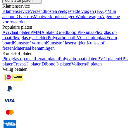
Kunststof platen
Klantenservice
Klantenservice
Verzendkosten
Veelgestelde vragen (FAQ)
Mijn
account
Over ons
Maatwerk oplossingen
Winkelwagen
Algemene
voorwaarden
Populaire platen
Acrylaat platen
PMMA platen
Goedkoop Plexiglas
Plexiglas op
maat
Plexiglas glashelder
Polycarbonaat
PVC schuimplaat
Foam
board
Kunststof vormen
Kunststof lasersnijden
Kunststof
frezen
Materiaal benamingen
Kunststof platen
Plexiglas op maat
Lexan platen
Polycarbonaat platen
PVC platen
HPL
platen
Trespa® platen
Dibond® platen
Volkern® platen
Veilig betalen