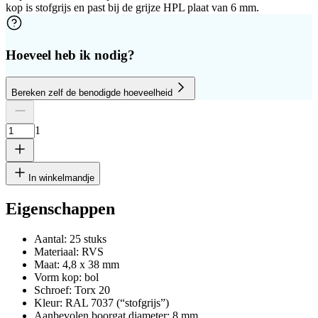
kop is stofgrijs en past bij de grijze HPL plaat van 6 mm.
Hoeveel heb ik nodig?
Bereken zelf de benodigde hoeveelheid
Aantal platen
Hoogte
Breedte
1
Verwijder rij
1
In winkelmandje
Eigenschappen
Aantal: 25 stuks
cm
Materiaal: RVS
Maat: 4,8 x 38 mm
Vorm kop: bol
Schroef: Torx 20
cm
Kleur: RAL 7037 (“stofgrijs”)
Aanbevolen boorgat diameter: 8 mm