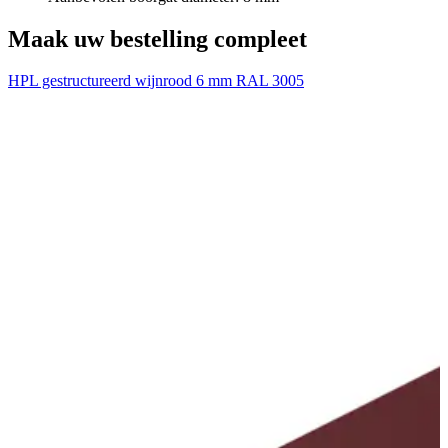
Voeg nog een plaat toe
Maak uw bestelling compleet
HPL gestructureerd wijnrood 6 mm RAL 3005
T