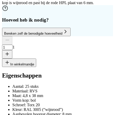
kop is wijnrood en past bij de rode HPL plaat van 6 mm.
Hoeveel heb ik nodig?
Bereken zelf de benodigde hoeveelheid
Aantal platen
Hoogte
Breedte
1
Verwijder rij
1
In winkelmandje
Eigenschappen
Aantal: 25 stuks
cm
Materiaal: RVS
Maat: 4,8 x 38 mm
Vorm kop: bol
Schroef: Torx 20
cm
Kleur: RAL 3005 (“wijnrood”)
Aanbevolen boorgat diameter: 8 mm