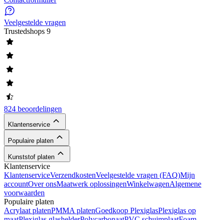
Veelgestelde vragen
Trustedshops
9
824 beoordelingen
Klantenservice
Populaire platen
Kunststof platen
Klantenservice
Klantenservice
Verzendkosten
Veelgestelde vragen (FAQ)
Mijn
account
Over ons
Maatwerk oplossingen
Winkelwagen
Algemene
voorwaarden
Populaire platen
Acrylaat platen
PMMA platen
Goedkoop Plexiglas
Plexiglas op
maat
Plexiglas glashelder
Polycarbonaat
PVC schuimplaat
Foam