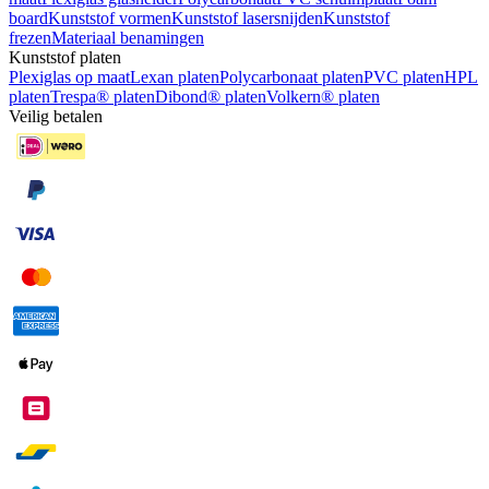
board
Kunststof vormen
Kunststof lasersnijden
Kunststof
frezen
Materiaal benamingen
Kunststof platen
Plexiglas op maat
Lexan platen
Polycarbonaat platen
PVC platen
HPL
platen
Trespa® platen
Dibond® platen
Volkern® platen
Veilig betalen