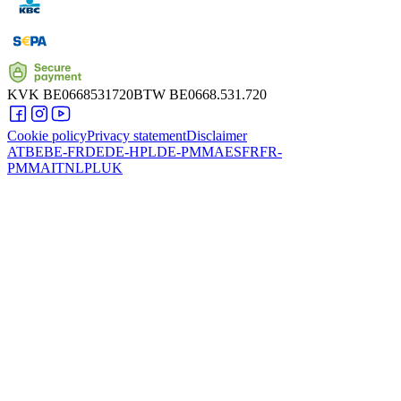
KVK
BE0668531720
BTW
BE0668.531.720
Cookie policy
Privacy statement
Disclaimer
AT
BE
BE-FR
DE
DE-HPL
DE-PMMA
ES
FR
FR-
PMMA
IT
NL
PL
UK