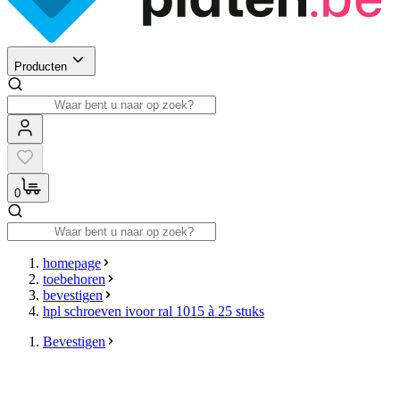
Producten
0
homepage
toebehoren
bevestigen
hpl schroeven ivoor ral 1015 à 25 stuks
Bevestigen