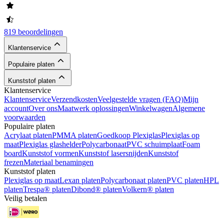
819 beoordelingen
Klantenservice
Populaire platen
Kunststof platen
Klantenservice
Klantenservice
Verzendkosten
Veelgestelde vragen (FAQ)
Mijn
account
Over ons
Maatwerk oplossingen
Winkelwagen
Algemene
voorwaarden
Populaire platen
Acrylaat platen
PMMA platen
Goedkoop Plexiglas
Plexiglas op
maat
Plexiglas glashelder
Polycarbonaat
PVC schuimplaat
Foam
board
Kunststof vormen
Kunststof lasersnijden
Kunststof
frezen
Materiaal benamingen
Kunststof platen
Plexiglas op maat
Lexan platen
Polycarbonaat platen
PVC platen
HPL
platen
Trespa® platen
Dibond® platen
Volkern® platen
Veilig betalen