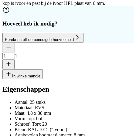
kop is ivoor en past bij de ivoor HPL plaat van 6 mm.
Hoeveel heb ik nodig?
Bereken zelf de benodigde hoeveelheid
Aantal platen
Hoogte
Breedte
1
Verwijder rij
1
In winkelmandje
Eigenschappen
Aantal: 25 stuks
cm
Materiaal: RVS
Maat: 4,8 x 38 mm
Vorm kop: bol
Schroef: Torx 20
cm
Kleur: RAL 1015 (“ivoor”)
Aanbevolen boorgat diameter: 8 mm