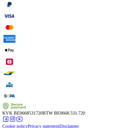
KVK
BE0668531720
BTW
BE0668.531.720
Cookie policy
Privacy statement
Disclaimer