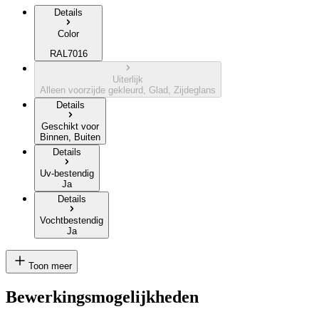
Details
Color
RAL7016
Uiterlijk
Alleen voorzijde gekleurd, Glad, Zijdeglans
Details
Geschikt voor
Binnen, Buiten
Details
Uv-bestendig
Ja
Details
Vochtbestendig
Ja
Toon meer
Bewerkingsmogelijkheden