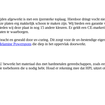
en afgewerkt is met een ijzersterke toplaag. Hierdoor dringt vocht niet
eze platen erg makkelijk schoon te maken zijn. Wij bieden een garantie
bieden wij deze plaat in nog 15 andere kleuren. Er geldt een CE-marke
aten te waarborgen.
acht en geseald door uv-curing. Dit zorgt voor de uv-bestendige eige
elamine Powerspons
die diep in het oppervlak doorwerkt.
U bewerkt het materiaal dus met hardmetalen gereedschappen, zoals ee
e toebehoren die u nodig hebt. Houd er rekening mee dat HPL uitzet o