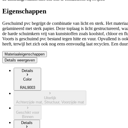
Eigenschappen
Geschuimd pvc begrijpt de combinatie van licht en sterk. Het materiaal
gelamineerd met sterk papier. Deze toplaag is licht gestructureerd, wa
de harde schuimkern vrij van kunststoffen zoals koolstof, chloor en fl
Voorts is geschuimd pvc bestand tegen hitte en vuur. Opvallend is oo
heeft, terwijl het zich ook nog eens eenvoudig laat recyclen. Een duur
Materiaaleigenschappen
Details weergeven
Details
Color
RAL9003
Uiterlijk
Achterzijde mat, Structuur, Voorzijde mat
Geschikt voor
Binnen
Details