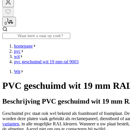
0
homepage
pvc
wit
pvc geschuimd wit 19 mm ral 9003
Wit
PVC geschuimd wit 19 mm RAL
Beschrijving PVC geschuimd wit 19 mm 
Geschuimd pvc staat ook wel bekend als foamboard of foamplaat. De m
worden deze platen vaak gebruikt als reclamepaneel, dienstbord of aa
varianten
, in alle mogelijke RAL kleuren. Wanneer u uw plaat bestelt,
de afmeting. Aarzel niet om ons te contacteren bij twijfel.