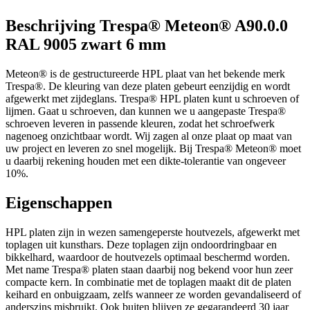
Beschrijving Trespa® Meteon® A90.0.0
RAL 9005 zwart 6 mm
Meteon® is de gestructureerde HPL plaat van het bekende merk
Trespa®. De kleuring van deze platen gebeurt eenzijdig en wordt
afgewerkt met zijdeglans. Trespa® HPL platen kunt u schroeven of
lijmen. Gaat u schroeven, dan kunnen we u aangepaste Trespa®
schroeven leveren in passende kleuren, zodat het schroefwerk
nagenoeg onzichtbaar wordt. Wij zagen al onze plaat op maat van
uw project en leveren zo snel mogelijk. Bij Trespa® Meteon® moet
u daarbij rekening houden met een dikte-tolerantie van ongeveer
10%.
Eigenschappen
HPL platen zijn in wezen samengeperste houtvezels, afgewerkt met
toplagen uit kunsthars. Deze toplagen zijn ondoordringbaar en
bikkelhard, waardoor de houtvezels optimaal beschermd worden.
Met name Trespa® platen staan daarbij nog bekend voor hun zeer
compacte kern. In combinatie met de toplagen maakt dit de platen
keihard en onbuigzaam, zelfs wanneer ze worden gevandaliseerd of
anderszins misbruikt. Ook buiten blijven ze gegarandeerd 30 jaar