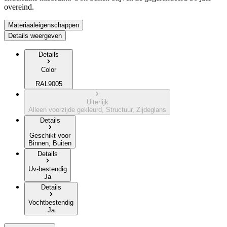
overeind.
Materiaaleigenschappen
Details weergeven
Details
Color
RAL9005
Uiterlijk
Alleen voorzijde gekleurd, Structuur, Zijdeglans
Details
Geschikt voor
Binnen, Buiten
Details
Uv-bestendig
Ja
Details
Vochtbestendig
Ja