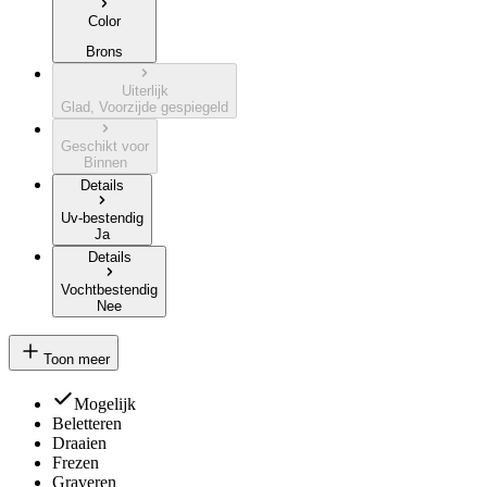
Color
Brons
Uiterlijk
Glad, Voorzijde gespiegeld
Geschikt voor
Binnen
Details
Uv-bestendig
Ja
Details
Vochtbestendig
Nee
Toon meer
Mogelijk
Beletteren
Draaien
Frezen
Graveren