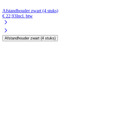
Afstandhouder zwart (4 stuks)
A
€ 22,93
Incl. btw
€
Afstandhouder zwart (4 stuks)