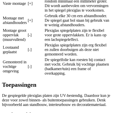
rondom minimaal een millimeter groter.
Vaste montage
[+]
Dit wordt aanbevolen om vervormingen
in het spiegel plexiglas te voorkomen.
Gebruik elke 30 cm een afstandhouder.
Montage met
[+]
De spiegel gaat bol staan bij gebruik van
afstandhouders
te weinig afstandhouders.
Montage groot
Plexiglas spiegelplaten zijn te flexibel
oppervlak
[-]
voor grote oppervlakken. Er is kans op
(muurvullend)
een lachspiegeleffect.
Plexiglas spiegelplaten zijn erg flexibel
Losstaand
[-]
en zullen doorbuigen als deze niet
geplaatst
gemonteerd worden.
De spiegelfolie kan roesten bij contact
Gemonteerd in
met vocht. Gebruik bij vochtige plaatsen
vochtige
[-]
(badkamer/tuin) een frame of
omgeving
overkapping.
Toepassingen
De gespiegelde plexiglas platen zijn UV-bestendig. Daardoor kun je
deze voor zowel binnen- als buitentoepassingen gebruiken. Denk
bijvoorbeeld aan standbouw, interieurbouw en decoratiemateriaal.