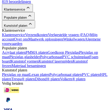
819 beoordelingen
Klantenservice
Populaire platen
Kunststof platen
Klantenservice
Klantenservice
Verzendkosten
Veelgestelde vragen (FAQ)
Mijn
account
Over ons
Maatwerk oplossingen
Winkelwagen
Algemene
voorwaarden
Populaire platen
Acrylaat platen
PMMA platen
Goedkoop Plexiglas
Plexiglas op
maat
Plexiglas glashelder
Polycarbonaat
PVC schuimplaat
Foam
board
Kunststof vormen
Kunststof lasersnijden
Kunststof
frezen
Materiaal benamingen
Kunststof platen
Plexiglas op maat
Lexan platen
Polycarbonaat platen
PVC platen
HPL
platen
Trespa® platen
Dibond® platen
Volkern® platen
Veilig betalen