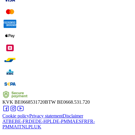
KVK
BE0668531720
BTW
BE0668.531.720
Cookie policy
Privacy statement
Disclaimer
AT
BE
BE-FR
DE
DE-HPL
DE-PMMA
ES
FR
FR-
PMMA
IT
NL
PL
UK