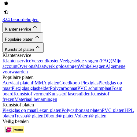
824 beoordelingen
Klantenservice
Populaire platen
Kunststof platen
Klantenservice
Klantenservice
Verzendkosten
Veelgestelde vragen (FAQ)
Mijn
account
Over ons
Maatwerk oplossingen
Winkelwagen
Algemene
voorwaarden
Populaire platen
Acrylaat platen
PMMA platen
Goedkoop Plexiglas
Plexiglas op
maat
Plexiglas glashelder
Polycarbonaat
PVC schuimplaat
Foam
board
Kunststof vormen
Kunststof lasersnijden
Kunststof
frezen
Materiaal benamingen
Kunststof platen
Plexiglas op maat
Lexan platen
Polycarbonaat platen
PVC platen
HPL
platen
Trespa® platen
Dibond® platen
Volkern® platen
Veilig betalen