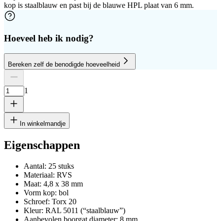
kop is staalblauw en past bij de blauwe HPL plaat van 6 mm.
Hoeveel heb ik nodig?
Bereken zelf de benodigde hoeveelheid
Aantal platen
Hoogte
Breedte
1
Verwijder rij
1
In winkelmandje
Eigenschappen
Aantal: 25 stuks
cm
Materiaal: RVS
Maat: 4,8 x 38 mm
Vorm kop: bol
Schroef: Torx 20
cm
Kleur: RAL 5011 (“staalblauw”)
Aanbevolen boorgat diameter: 8 mm