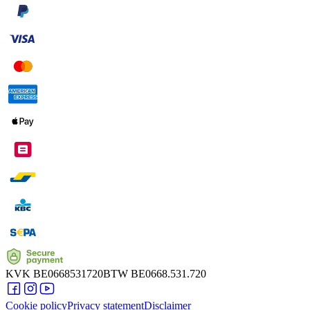
KVK
BE0668531720
BTW
BE0668.531.720
Cookie policy
Privacy statement
Disclaimer