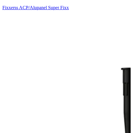
Fixxerss ACP/Alupanel Super Fixx
U