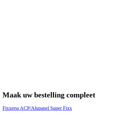
U
€
Maak uw bestelling compleet
Fixxerss ACP/Alupanel Super Fixx