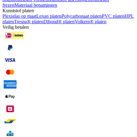
frezen
Materiaal benamingen
Kunststof platen
Plexiglas op maat
Lexan platen
Polycarbonaat platen
PVC platen
HPL
platen
Trespa® platen
Dibond® platen
Volkern® platen
Veilig betalen