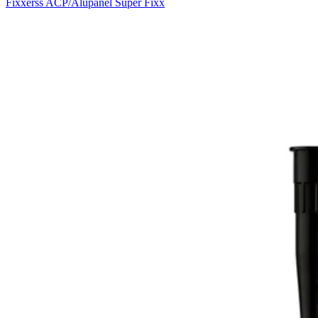
Fixxerss ACP/Alupanel Super Fixx