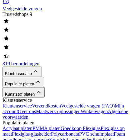
Veelgestelde vragen
Trustedshops
9
819 beoordelingen
Klantenservice
Populaire platen
Kunststof platen
Klantenservice
Klantenservice
Verzendkosten
Veelgestelde vragen (FAQ)
Mijn
account
Over ons
Maatwerk oplossingen
Winkelwagen
Algemene
voorwaarden
Populaire platen
Acrylaat platen
PMMA platen
Goedkoop Plexiglas
Plexiglas op
maat
Plexiglas glashelder
Polycarbonaat
PVC schuimplaat
Foam
board
Kunststof vormen
Kunststof lasersnijden
Kunststof