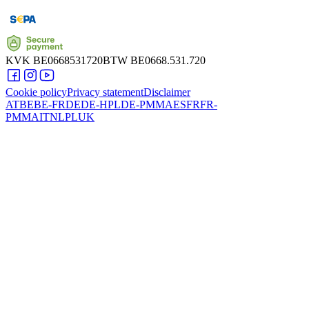
KVK
BE0668531720
BTW
BE0668.531.720
Cookie policy
Privacy statement
Disclaimer
AT
BE
BE-FR
DE
DE-HPL
DE-PMMA
ES
FR
FR-
PMMA
IT
NL
PL
UK