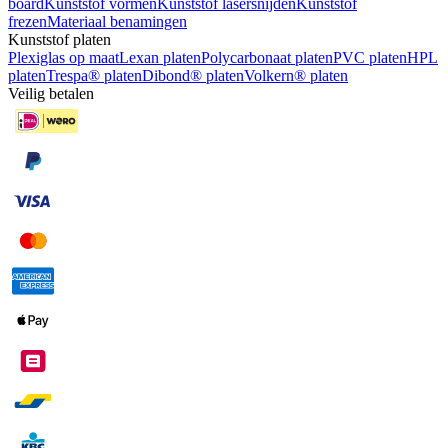
board
Kunststof vormen
Kunststof lasersnijden
Kunststof
frezen
Materiaal benamingen
Kunststof platen
Plexiglas op maat
Lexan platen
Polycarbonaat platen
PVC platen
HPL
platen
Trespa® platen
Dibond® platen
Volkern® platen
Veilig betalen