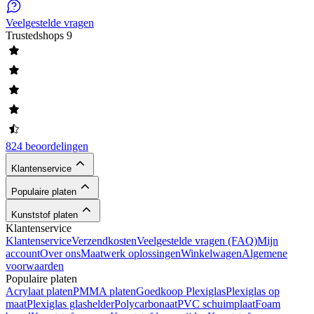
Veelgestelde vragen
Trustedshops
9
824 beoordelingen
Klantenservice
Populaire platen
Kunststof platen
Klantenservice
Klantenservice
Verzendkosten
Veelgestelde vragen (FAQ)
Mijn
account
Over ons
Maatwerk oplossingen
Winkelwagen
Algemene
voorwaarden
Populaire platen
Acrylaat platen
PMMA platen
Goedkoop Plexiglas
Plexiglas op
maat
Plexiglas glashelder
Polycarbonaat
PVC schuimplaat
Foam