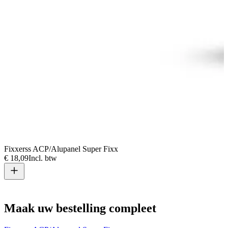
Fixxerss ACP/Alupanel Super Fixx
W
€ 18,09
Incl. btw
€
Maak uw bestelling compleet