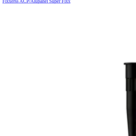
Fixxerss ACP/Alupanel Super Fixx