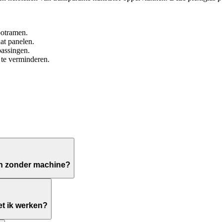
otramen.
at panelen.
passingen.
 te verminderen.
en zonder machine?
et ik werken?