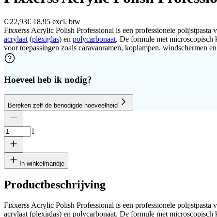
€ 22,93
€ 18,95
excl. btw
Fixxerss Acrylic Polish Professional is een professionele polijstpast
acrylaat
(
plexiglas
) en
polycarbonaat
. De formule met microscopisch kl
voor toepassingen zoals caravanramen, koplampen, windschermen en a
Hoeveel heb ik nodig?
Bereken zelf de benodigde hoeveelheid
Aantal platen
Hoogte
Breedte
1
Verwijder rij
1
In winkelmandje
Productbeschrijving
Fixxerss Acrylic Polish Professional is een professionele polijstpast
cm
acrylaat (plexiglas) en polycarbonaat. De formule met microscopisch kl