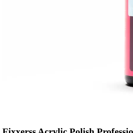
Fixxerss Acrylic Polish Professi