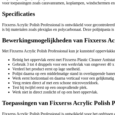
voor toepassingen zoals caravanramen, koplampen, windschermen en a
Specificaties
cm
Fixxerss Acrylic Polish Professional is ontwikkeld voor gecontroleerd 
is bij materialen zoals plexiglas en polycarbonaat. Deze polijstpasta i
Voeg nog een plaat toe
Bewerkingsmogelijkheden van Fixxerss Acr
Met Fixxerss Acrylic Polish Professional kun je kunststof oppervlakken 
Reinig het oppervlak eerst met Fixxerss Plastic Cleaner Antistat
Gebruik 3 tot 4 druppels voor een werkvlak van ongeveer 40 x
Verdeel het product eerst op lage snelheid.
Polijst daarna op een middelmatige stand in overlappende bane
Werk eerst horizontaal en daarna verticaal voor een gelijkmatig 
Veeg resten direct af met een schone microvezeldoek.
Test bij twijfel eerst op een onopvallende plek.
Werk niet in direct zonlicht of op een heet oppervlak.
Toepassingen van Fixxerss Acrylic Polish P
Fixxerss Acrylic Polish Professional is ontwikkeld voor het opfrissen 