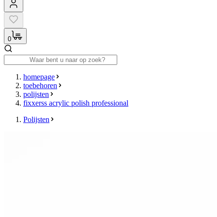
0
homepage
toebehoren
polijsten
fixxerss acrylic polish professional
Polijsten