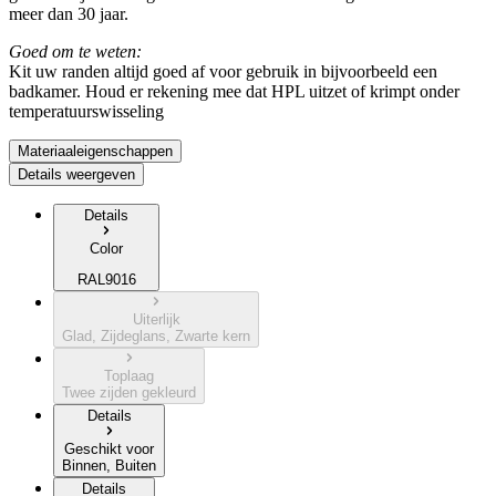
meer dan 30 jaar.
Goed om te weten:
Kit uw randen altijd goed af voor gebruik in bijvoorbeeld een
badkamer. Houd er rekening mee dat HPL uitzet of krimpt onder
temperatuurswisseling
Materiaaleigenschappen
Details weergeven
Details
Color
RAL9016
Uiterlijk
Glad, Zijdeglans, Zwarte kern
Toplaag
Twee zijden gekleurd
Details
Geschikt voor
Binnen, Buiten
Details