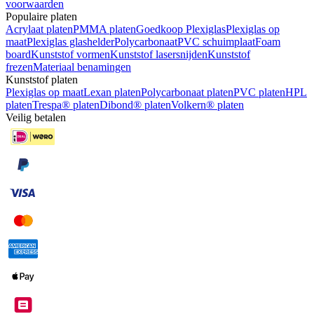
voorwaarden
Populaire platen
Acrylaat platen
PMMA platen
Goedkoop Plexiglas
Plexiglas op
maat
Plexiglas glashelder
Polycarbonaat
PVC schuimplaat
Foam
board
Kunststof vormen
Kunststof lasersnijden
Kunststof
frezen
Materiaal benamingen
Kunststof platen
Plexiglas op maat
Lexan platen
Polycarbonaat platen
PVC platen
HPL
platen
Trespa® platen
Dibond® platen
Volkern® platen
Veilig betalen