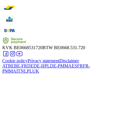
KVK
BE0668531720
BTW
BE0668.531.720
Cookie policy
Privacy statement
Disclaimer
AT
BE
BE-FR
DE
DE-HPL
DE-PMMA
ES
FR
FR-
PMMA
IT
NL
PL
UK