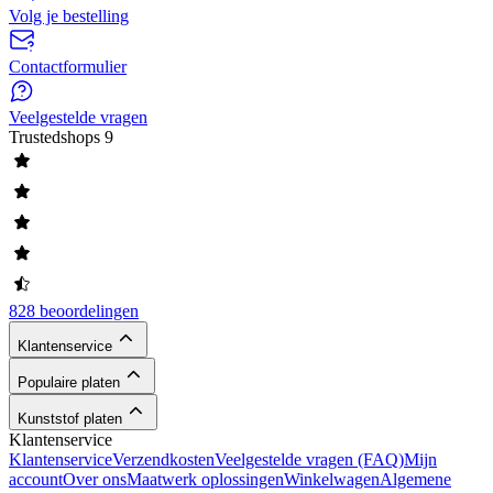
Volg je bestelling
Contactformulier
Veelgestelde vragen
Trustedshops
9
828 beoordelingen
Klantenservice
Populaire platen
Kunststof platen
Klantenservice
Klantenservice
Verzendkosten
Veelgestelde vragen (FAQ)
Mijn
account
Over ons
Maatwerk oplossingen
Winkelwagen
Algemene