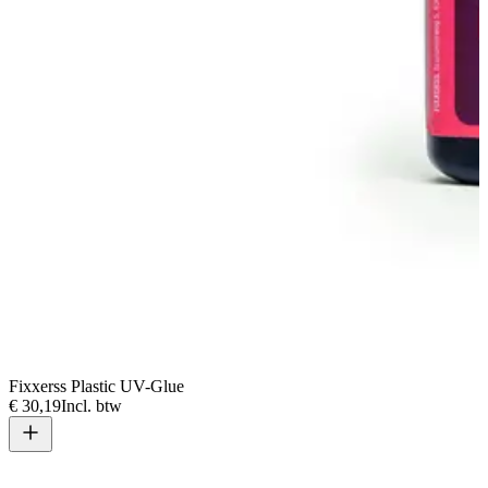
Fixxerss Plastic UV-Glue
€ 30,19
Incl. btw
V
€