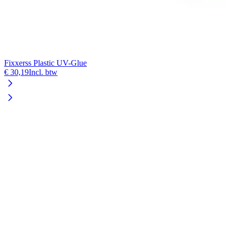
Fixxerss Plastic UV-Glue
€ 30,19
Incl. btw