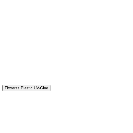
P
€
Fixxerss Plastic UV-Glue