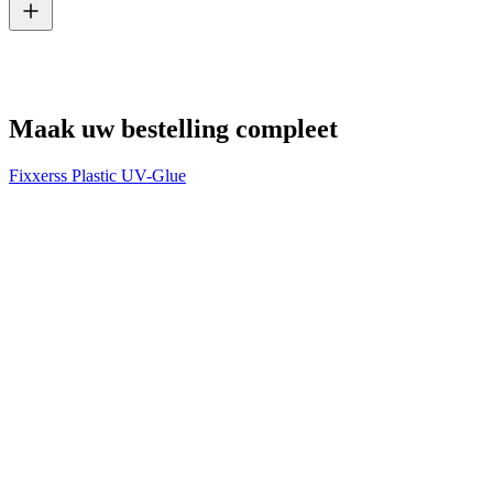
V
€
Maak uw bestelling compleet
Fixxerss Plastic UV-Glue