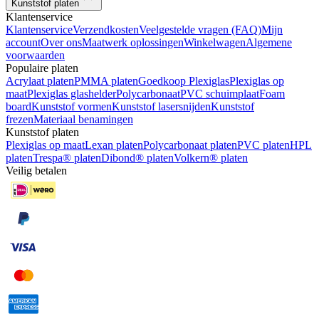
Kunststof platen
Klantenservice
Klantenservice
Verzendkosten
Veelgestelde vragen (FAQ)
Mijn
account
Over ons
Maatwerk oplossingen
Winkelwagen
Algemene
voorwaarden
Populaire platen
Acrylaat platen
PMMA platen
Goedkoop Plexiglas
Plexiglas op
maat
Plexiglas glashelder
Polycarbonaat
PVC schuimplaat
Foam
board
Kunststof vormen
Kunststof lasersnijden
Kunststof
frezen
Materiaal benamingen
Kunststof platen
Plexiglas op maat
Lexan platen
Polycarbonaat platen
PVC platen
HPL
platen
Trespa® platen
Dibond® platen
Volkern® platen
Veilig betalen