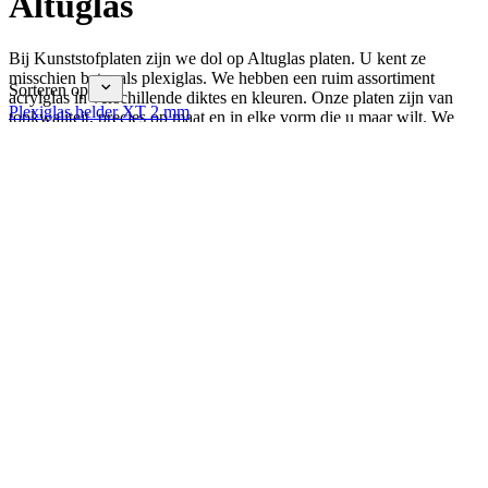
Altuglas
Bij Kunststofplaten zijn we dol op Altuglas platen. U kent ze
misschien beter als plexiglas. We hebben een ruim assortiment
Sorteren op
acrylglas in verschillende diktes en kleuren. Onze platen zijn van
Plexiglas helder XT 2 mm
topkwaliteit, precies op maat en in elke vorm die u maar wilt. We
leveren snel en onze klanten zijn razend enthousiast. Kortom: wij
zijn uw go-to voor alles wat met Altuglas te maken heeft.
Lees meer