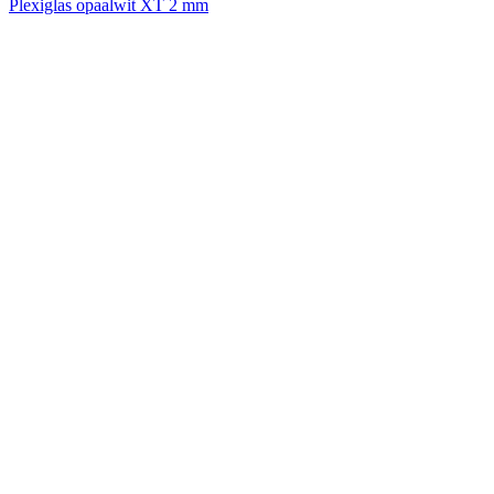
Plexiglas opaalwit XT 2 mm