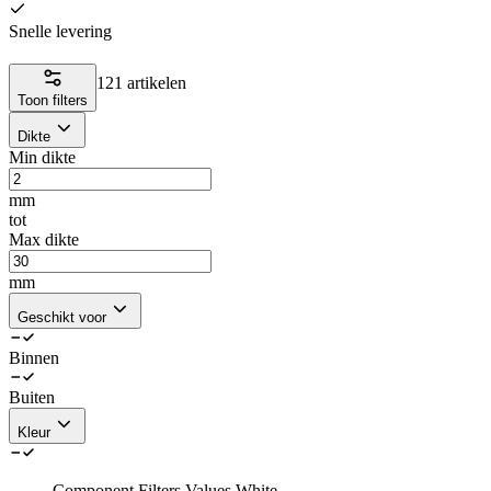
Snelle levering
121 artikelen
Toon filters
Dikte
Min dikte
mm
tot
Max dikte
mm
Geschikt voor
Binnen
Buiten
Kleur
Component.Filters.Values.White